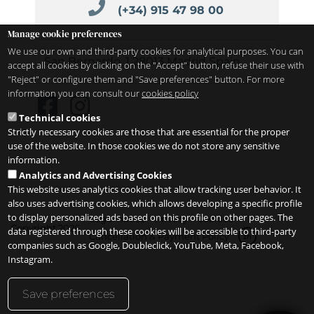
(+34) 915 47 98 00
Manage cookie preferences
We use our own and third-party cookies for analytical purposes. You can
San Bernardo, 1
28013
Madrid
Spain
accept all cookies by clicking on the "Accept" button, refuse their use with
"Reject" or configure them and "Save preferences" button. For more
information you can consult our
cookies policy
Technical cookies
Strictly necessary cookies are those that are essential for the proper
use of the website. In those cookies we do not store any sensitive
information.
Analytics and Advertising Cookies
This website uses analytics cookies that allow tracking user behavior. It
also uses advertising cookies, which allows developing a specific profile
to display personalized ads based on this profile on other pages. The
Legal notice
Privacy
Cookies
Copyright 2026
data registered through these cookies will be accessible to third-party
Cancellation & Payment Policy
zh
companies such as Google, Doubleclick, YouTube, Meta, Facebook,
Instagram.
Save preferences