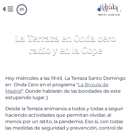
Skip
zh
to
main
content
La Terraza en Onda cero
radio y en la Cope
Hoy miércoles a las 19:45 La Terraza Santo Domingo
en Onda Cero en el programa "
La Brújula de
Madrid
". Donde hablarán de las bondades de este
estupendo lugar ;)
Desde la Terraza animanos a todos y todas a seguir
haciendo actividades que permitan olvidar, al
menos por un ratito, la pandemia. Eso sí, con todas
las medidas de seguridad y prevención, control de