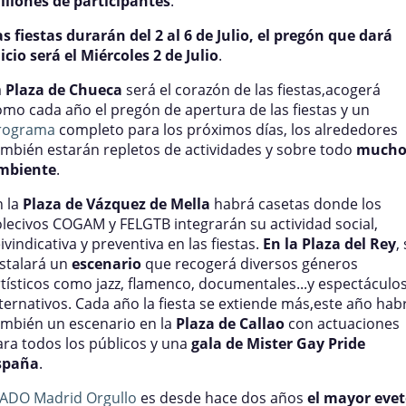
illones de participantes
.
as fiestas durarán del 2 al 6 de Julio, el pregón que dará
icio será el Miércoles 2 de Julio
.
a
Plaza de Chueca
será el corazón de las fiestas,acogerá
omo cada año el pregón de apertura de las fiestas y un
rograma
completo para los próximos días, los alrededores
ambién estarán repletos de actividades y sobre todo
much
mbiente
.
n la
Plaza de Vázquez de Mella
habrá casetas donde los
olecivos COGAM y FELGTB integrarán su actividad social,
ivindicativa y preventiva en las fiestas.
En la Plaza del Rey
,
nstalará un
escenario
que recogerá diversos géneros
rtísticos como jazz, flamenco, documentales...y espectáculo
lternativos. Cada año la fiesta se extiende más,este año hab
ambién un escenario en la
Plaza de Callao
con actuaciones
ara todos los públicos y una
gala de Mister Gay Pride
spaña
.
ADO Madrid Orgullo
es desde hace dos años
el mayor eve