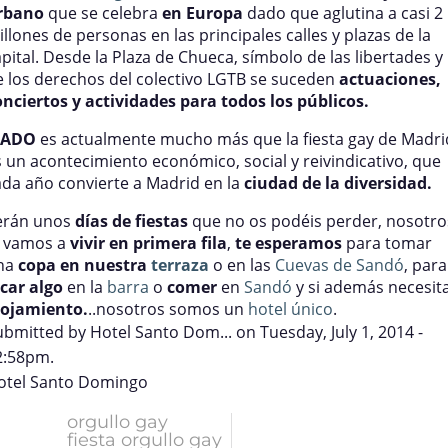
rbano
que se celebra
en Europa
dado que aglutina a casi 2
llones de personas en las principales calles y plazas de la
pital. Desde la Plaza de Chueca, símbolo de las libertades y
e los derechos del colectivo LGTB se suceden
actuaciones,
onciertos y actividades para todos los públicos.
ADO
es actualmente mucho más que la fiesta gay de Madri
s un acontecimiento económico, social y reivindicativo, que
ada año convierte a Madrid en la
ciudad de la diversidad.
erán unos
días de fiestas
que no os podéis perder, nosotro
o vamos a
vivir en primera fila
,
te esperamos
para tomar
na
copa en nuestra
terraza
o en las
Cuevas de Sandó
, para
icar algo
en la
barra
o
comer
en
Sandó
y si además necesit
lojamiento.
..nosotros somos un
hotel único
.
ubmitted by
Hotel Santo Dom...
on Tuesday, July 1, 2014 -
2:58pm.
otel Santo Domingo
orgullo gay
fiesta orgullo gay