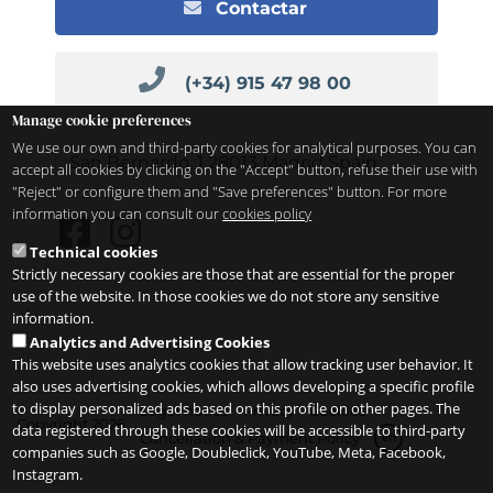
Contactar
(+34) 915 47 98 00
Manage cookie preferences
We use our own and third-party cookies for analytical purposes. You can
San Bernardo, 1
28013
Madrid
Spain
accept all cookies by clicking on the "Accept" button, refuse their use with
"Reject" or configure them and "Save preferences" button. For more
information you can consult our
cookies policy
Technical cookies
Strictly necessary cookies are those that are essential for the proper
use of the website. In those cookies we do not store any sensitive
information.
Analytics and Advertising Cookies
This website uses analytics cookies that allow tracking user behavior. It
also uses advertising cookies, which allows developing a specific profile
to display personalized ads based on this profile on other pages. The
Legal notice
Privacy
Cookies
Copyright 2026
data registered through these cookies will be accessible to third-party
Cancellation & Payment Policy
en
companies such as Google, Doubleclick, YouTube, Meta, Facebook,
Instagram.