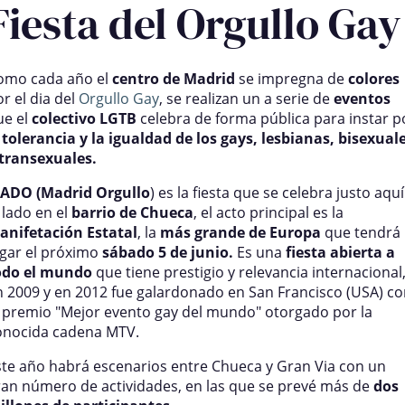
Fiesta del Orgullo Gay
Skip
to
main
omo
content
cada año el
centro de Madrid
se impregna de
colores
r el dia del
Orgullo Gay
, se realizan un a serie de
eventos
ue el
colectivo LGTB
celebra de forma pública para instar p
a
tolerancia y la igualdad de los gays, lesbianas, bisexual
 transexuales.
ADO (Madrid Orgullo
) es la fiesta que se celebra justo aquí
 lado en el
barrio de Chueca
, el acto principal es la
anifetación Estatal
, la
más grande de Europa
que tendrá
ugar el próximo
sábado 5 de junio.
Es una
fiesta abierta a
odo el mundo
que tiene prestigio y relevancia internacional
n 2009 y en 2012 fue galardonado en San Francisco (USA) c
l premio "Mejor evento gay del mundo" otorgado por la
onocida cadena MTV.
ste año habrá escenarios entre Chueca y Gran Via con un
ran número de actividades, en las que se prevé más de
dos