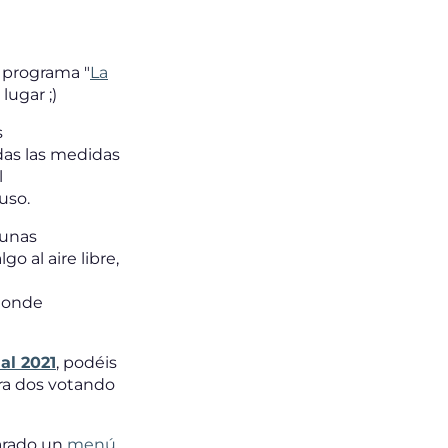
 programa "
La
ugar ;)
s
odas las medidas
l
uso.
 unas
o al aire libre,
 donde
al 2021
, podéis
ra dos votando
arado un
menú