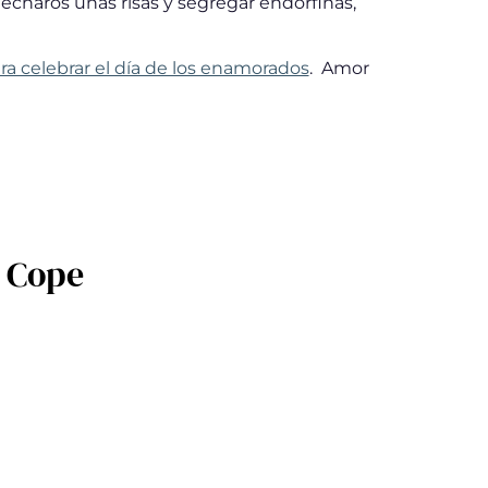
echaros unas risas y segregar endorfinas,
a celebrar el día de los enamorados
. Amor
a Cope