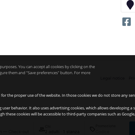
purposes. You can accept all cookies by clicking on the
nfigure them and "Save preferences" button. For more
Legal notice
Pri
l for the proper use of the website. In those cookies we do not store any sen
g user behavior. It also uses advertising cookies, which allows developing a 
ough these cookies will be accessible to third-party companies such as Googl
Promozione
Chi
n — Check-out
2 adulti · 1 stanza