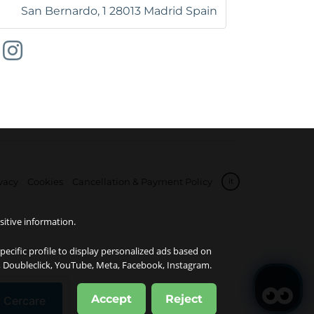
San Bernardo, 1
28013
Madrid
Spain
vacy
Cookies
Cancellation & Payment Policy
it
sitive information.
specific profile to display personalized ads based on
e, Doubleclick, YouTube, Meta, Facebook, Instagram.
Accept
Reject
Cercare