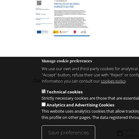
Manage cookie preferences
We use our own and third-party cookies for analytical 
"Accept" button, refuse their use with "Reject" or co
Copyright 2026
information you can consult our
cookies policy
Technical cookies
Strictly necessary cookies are those that are essentia
Analytics and Advertising Cookies
This website uses analytics cookies that allow trackin
this profile on other pages. The data registered thr
Quando
Save preferences
Check-i