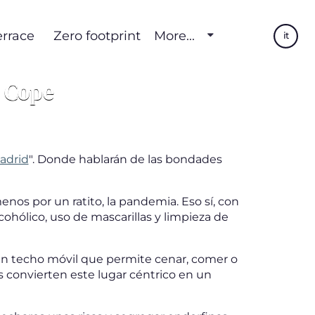
errace
Zero footprint
More...
it
a Cope
adrid
". Donde hablarán de las bondades
nos por un ratito, la pandemia. Eso sí, con
cohólico, uso de mascarillas y limpieza de
y un techo móvil que permite cenar, comer o
s convierten este lugar céntrico en un