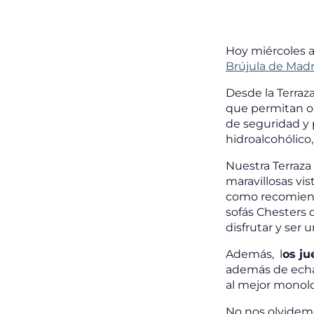
Hoy miércoles a
Brújula de Madr
Desde la Terraz
que permitan ol
de seguridad y 
hidroalcohólico,
Nuestra Terraza
maravillosas vis
como recomiend
sofás Chesters 
disfrutar y ser 
Además, l
os ju
además de echar
al mejor monol
No nos olvide