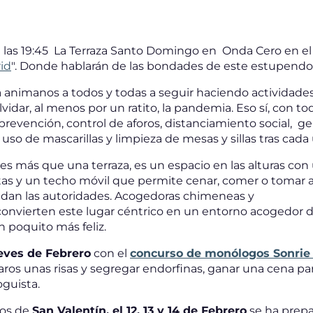
 las 19:45 La Terraza Santo Domingo en Onda Cero en el
id
". Donde hablarán de las bondades de este estupendo l
a animanos a todos y todas a seguir haciendo actividade
vidar, al menos por un ratito, la pandemia. Eso sí, con t
prevención, control de aforos, distanciamiento social, ge
 uso de mascarillas y limpieza de mesas y sillas tras cada 
 es más que una terraza, es un espacio en las alturas con
tas y un techo móvil que permite cenar, comer o tomar alg
an las autoridades. Acogedoras chimeneas y
convierten este lugar céntrico en un entorno acogedor
un poquito más feliz.
eves de Febrero
con el
concurso de monólogos Sonrie 
os unas risas y segregar endorfinas, ganar una cena pa
oguista.
mos de
San Valentín, el 12, 13 y 14 de Febrero
se ha prep