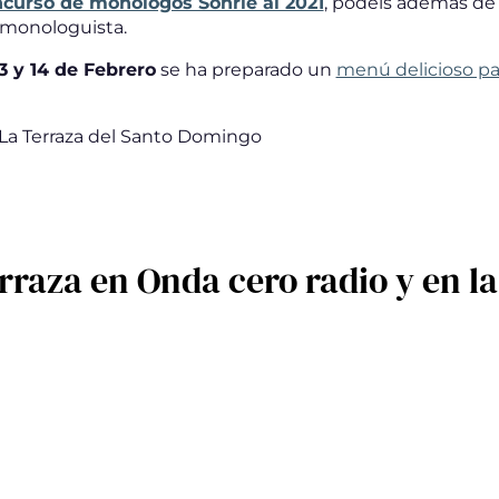
curso de monólogos Sonrie al 2021
, podéis además de 
 monologuista.
13 y 14 de Febrero
se ha preparado un
menú delicioso par
a La Terraza del Santo Domingo
rraza en Onda cero radio y en l