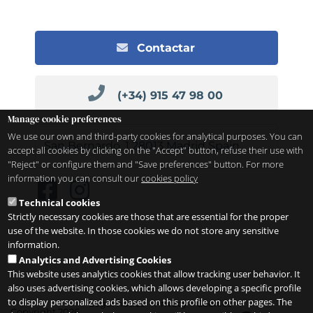
Contactar
(+34) 915 47 98 00
Manage cookie preferences
We use our own and third-party cookies for analytical purposes. You can
San Bernardo, 1
28013
Madrid
Spain
accept all cookies by clicking on the "Accept" button, refuse their use with
"Reject" or configure them and "Save preferences" button. For more
information you can consult our
cookies policy
Technical cookies
Strictly necessary cookies are those that are essential for the proper
use of the website. In those cookies we do not store any sensitive
information.
Analytics and Advertising Cookies
This website uses analytics cookies that allow tracking user behavior. It
also uses advertising cookies, which allows developing a specific profile
to display personalized ads based on this profile on other pages. The
Legal notice
Privacy
Cookies
Copyright 2026