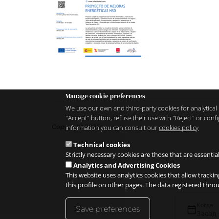
Manage cookie preferences
We use our own and third-party cookies for analytical 
"Accept" button, refuse their use with "Reject" or co
Copyright 2026
information you can consult our
cookies policy
Technical cookies
Strictly necessary cookies are those that are essentia
Analytics and Advertising Cookies
This website uses analytics cookies that allow trackin
this profile on other pages. The data registered thr
Когда
Save preferences
Заезд