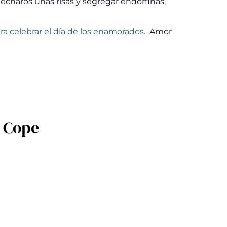
echaros unas risas y segregar endorfinas,
a celebrar el día de los enamorados
. Amor
a Cope