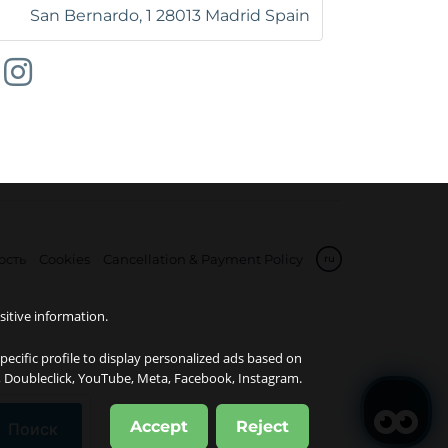
San Bernardo, 1
28013
Madrid
Spain
ость
Cookies
Cancellation & Payment Policy
ru
sitive information.
specific profile to display personalized ads based on
e, Doubleclick, YouTube, Meta, Facebook, Instagram.
Accept
Reject
Поиск