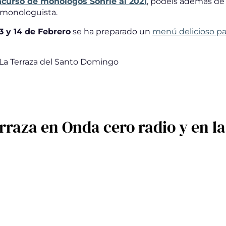
curso de monólogos Sonrie al 2021
, podéis además de 
 monologuista.
13 y 14 de Febrero
se ha preparado un
menú delicioso par
a La Terraza del Santo Domingo
rraza en Onda cero radio y en l