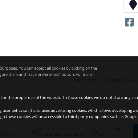
purposes. You can accept all cookies by clicking on the
nfigure them and "Save preferences" button. For more
Legal notice
Конфиденциальн
l for the proper use of the website. In those cookies we do not store any sen
g user behavior. It also uses advertising cookies, which allows developing a 
ough these cookies will be accessible to third-party companies such as Googl
Повышение
Кто
 — Отъезд
2 взрослые · 1 номер