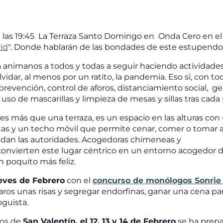
 las 19:45 La Terraza Santo Domingo en Onda Cero en el
id
". Donde hablarán de las bondades de este estupendo l
a animanos a todos y todas a seguir haciendo actividade
vidar, al menos por un ratito, la pandemia. Eso sí, con t
prevención, control de aforos, distanciamiento social, ge
 uso de mascarillas y limpieza de mesas y sillas tras cada 
 es más que una terraza, es un espacio en las alturas con
tas y un techo móvil que permite cenar, comer o tomar alg
an las autoridades. Acogedoras chimeneas y
convierten este lugar céntrico en un entorno acogedor
un poquito más feliz.
eves de Febrero
con el
concurso de monólogos Sonrie 
os unas risas y segregar endorfinas, ganar una cena pa
oguista.
mos de
San Valentín, el 12, 13 y 14 de Febrero
se ha prep