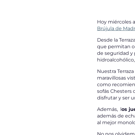
Hoy miércoles a
Brújula de Madr
Desde la Terraz
que permitan ol
de seguridad y 
hidroalcohólico,
Nuestra Terraza
maravillosas vis
como recomiend
sofás Chesters 
disfrutar y ser 
Además, l
os ju
además de echar
al mejor monol
No nos olvide