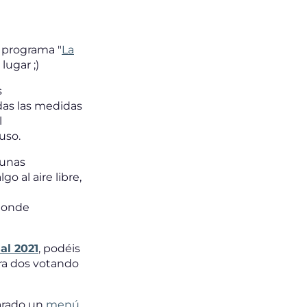
 programa "
La
ugar ;)
s
odas las medidas
l
uso.
 unas
o al aire libre,
 donde
al 2021
, podéis
ra dos votando
arado un
menú